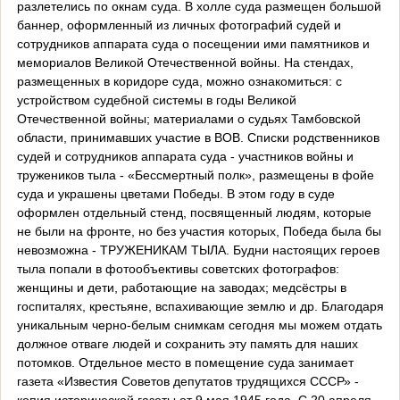
разлетелись по окнам суда. В холле суда размещен большой
баннер, оформленный из личных фотографий судей и
сотрудников аппарата суда о посещении ими памятников и
мемориалов Великой Отечественной войны. На стендах,
размещенных в коридоре суда, можно ознакомиться: с
устройством судебной системы в годы Великой
Отечественной войны; материалами о судьях Тамбовской
области, принимавших участие в ВОВ. Списки родственников
судей и сотрудников аппарата суда - участников войны и
тружеников тыла - «Бессмертный полк», размещены в фойе
суда и украшены цветами Победы. В этом году в суде
оформлен отдельный стенд, посвященный людям, которые
не были на фронте, но без участия которых, Победа была бы
невозможна - ТРУЖЕНИКАМ ТЫЛА. Будни настоящих героев
тыла попали в фотообъективы советских фотографов:
женщины и дети, работающие на заводах; медсёстры в
госпиталях, крестьяне, вспахивающие землю и др. Благодаря
уникальным черно-белым снимкам сегодня мы можем отдать
должное отваге людей и сохранить эту память для наших
потомков. Отдельное место в помещение суда занимает
газета «Известия Советов депутатов трудящихся СССР» -
копия исторической газеты от 9 мая 1945 года. С 20 апреля