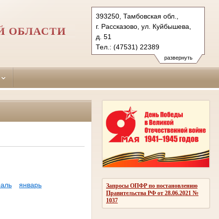
393250, Тамбовская обл.,
г. Рассказово, ул. Куйбышева,
Й ОБЛАСТИ
д. 51
Тел.: (47531) 22389
sud2468.tmb@sudrf.ru
развернуть
аль
январь
Запросы ОПФР по постановлению
Правительства РФ от 28.06.2021 №
1037