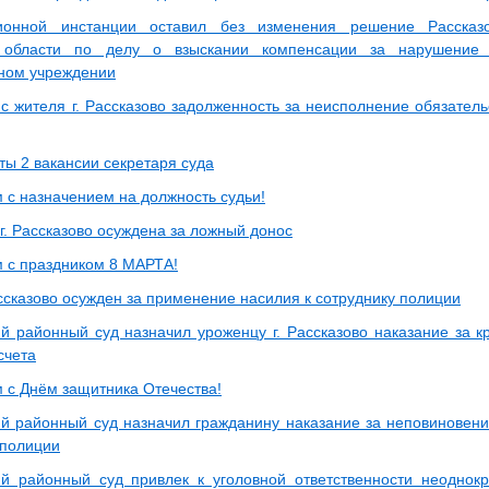
ионной инстанции оставил без изменения решение Рассказо
 области по делу о взыскании компенсации за нарушение
ном учреждении
с жителя г. Рассказово задолженность за неисполнение обязатель
ты 2 вакансии секретаря суда
 с назначением на должность судьи!
г. Рассказово осуждена за ложный донос
 с праздником 8 МАРТА!
ссказово осужден за применение насилия к сотруднику полиции
ий районный суд назначил уроженцу г. Рассказово наказание за к
счета
 с Днём защитника Отечества!
ий районный суд назначил гражданину наказание за неповиновен
 полиции
ий районный суд привлек к уголовной ответственности неоднокр