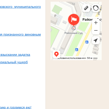
овского муниципального
ля признанного виновным
взыскании задатка
териальный ущерб
рию и гордимся ею!