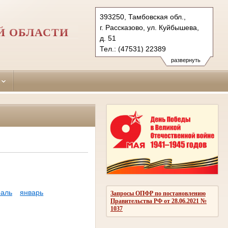
393250, Тамбовская обл.,
г. Рассказово, ул. Куйбышева,
Й ОБЛАСТИ
д. 51
Тел.: (47531) 22389
sud2468.tmb@sudrf.ru
развернуть
аль
январь
Запросы ОПФР по постановлению
Правительства РФ от 28.06.2021 №
1037