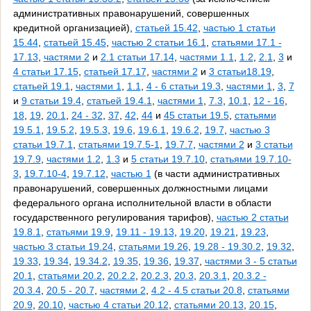
административных правонарушений, совершенных
кредитной организацией),
статьей 15.42
,
частью 1 статьи
15.44
,
статьей 15.45
,
частью 2 статьи 16.1
,
статьями 17.1 -
17.13
,
частями 2
и
2.1 статьи 17.14
,
частями 1.1
,
1.2
,
2.1
,
3
и
4 статьи 17.15
,
статьей 17.17
,
частями 2
и
3 статьи18.19
,
статьей 19.1
,
частями 1
,
1.1
,
4 - 6 статьи 19.3
,
частями 1
,
3
,
7
и
9 статьи 19.4
,
статьей 19.4.1
,
частями 1
,
7.3
,
10.1
,
12 - 16
,
18
,
19
,
20.1
,
24 - 32
,
37
,
42
,
44
и
45 статьи 19.5
,
статьями
19.5.1
,
19.5.2
,
19.5.3
,
19.6
,
19.6.1
,
19.6.2
,
19.7
,
частью 3
статьи 19.7.1
,
статьями 19.7.5-1
,
19.7.7
,
частями 2
и
3 статьи
19.7.9
,
частями 1.2
,
1.3
и
5 статьи 19.7.10
,
статьями 19.7.10-
3
,
19.7.10-4
,
19.7.12
,
частью 1
(в части административных
правонарушений, совершенных должностными лицами
федерального органа исполнительной власти в области
государственного регулирования тарифов),
частью 2 статьи
19.8.1
,
статьями 19.9
,
19.11 - 19.13
,
19.20
,
19.21
,
19.23
,
частью 3 статьи 19.24
,
статьями 19.26
,
19.28 - 19.30.2
,
19.32
,
19.33
,
19.34
,
19.34.2
,
19.35
,
19.36
,
19.37
,
частями 3 - 5 статьи
20.1
,
статьями 20.2
,
20.2.2
,
20.2.3
,
20.3
,
20.3.1
,
20.3.2 -
20.3.4
,
20.5 - 20.7
,
частями 2
,
4.2 - 4.5 статьи 20.8
,
статьями
20.9
,
20.10
,
частью 4 статьи 20.12
,
статьями 20.13
,
20.15
,