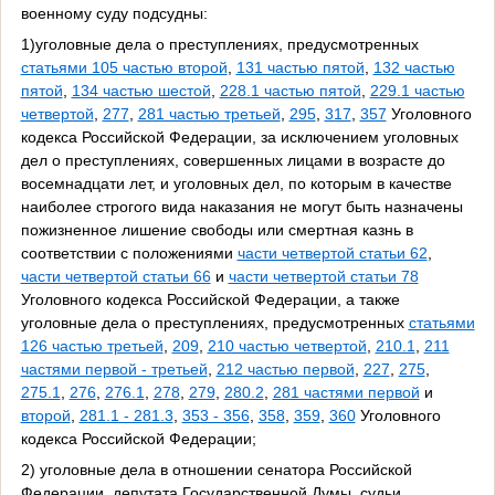
военному суду подсудны:
1)уголовные дела о преступлениях, предусмотренных
статьями 105 частью второй
,
131 частью пятой
,
132 частью
пятой
,
134 частью шестой
,
228.1 частью пятой
,
229.1 частью
четвертой
,
277
,
281 частью третьей
,
295
,
317
,
357
Уголовного
кодекса Российской Федерации, за исключением уголовных
дел о преступлениях, совершенных лицами в возрасте до
восемнадцати лет, и уголовных дел, по которым в качестве
наиболее строгого вида наказания не могут быть назначены
пожизненное лишение свободы или смертная казнь в
соответствии с положениями
части четвертой статьи 62
,
части четвертой статьи 66
и
части четвертой статьи 78
Уголовного кодекса Российской Федерации, а также
уголовные дела о преступлениях, предусмотренных
статьями
126 частью третьей
,
209
,
210 частью четвертой
,
210.1
,
211
частями первой - третьей
,
212 частью первой
,
227
,
275
,
275.1
,
276
,
276.1
,
278
,
279
,
280.2
,
281 частями первой
и
второй
,
281.1 - 281.3
,
353 - 356
,
358
,
359
,
360
Уголовного
кодекса Российской Федерации;
2) уголовные дела в отношении сенатора Российской
Федерации, депутата Государственной Думы, судьи