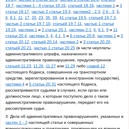
18.7
,
частями 1 - 4 статьи 18.15
,
статьей 18.16
,
частями 1
и
3
статьи 18.17
,
частью 2 статьи 19.3
,
частями2 - 2.3
,
2.6 - 3
,
5
,
6
,
8.1
,
11
,
17
,
20
,
23
,
35
,
39
,
41 статьи 19.5
,
статьей 19.7.3
,
частью 2 статьи 19.7.10
,
статьей 19.7.11
,
частью 1 статьи
19.24
,
частями 1
и
2 статьи 20.1
,
частями 2.1
,
6
,
6.1
,
9
и
11
статьи 20.4
,
частями 3
,
4
,
4.1
,
5
и
6 статьи 20.8
,
частями 1
и
3
статьи 20.12
,
статьей 20.14
,
частями 2
и
3 статьи 20.20
,
статьей 20.21
,
частью 1 статьи 20.25
(в части неуплаты
административного штрафа, назначенного за
административное правонарушение, предусмотренное
статьей 11.23
,
11.26
,
11.27
или
11.29
либо
главой 12
настоящего Кодекса, совершенное на транспортном
средстве, зарегистрированном в иностранном государстве),
частями 4
и
5 статьи 20.31
настоящего Кодекса,
рассматриваются судьями в случаях, если орган или
должностное лицо, к которым поступило дело о таком
административном правонарушении, передает его на
рассмотрение судье.
3. Дела об административных правонарушениях, указанных в
частях 1 - 2
настоящей статьи и совершенных
военнослужащими и гражданами, призванными на военные