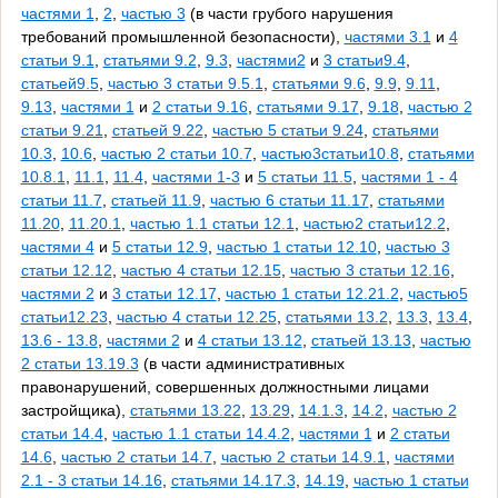
частями 1
,
2
,
частью 3
(в части грубого нарушения
требований промышленной безопасности),
частями 3.1
и
4
статьи 9.1
,
статьями 9.2
,
9.3
,
частями2
и
3 статьи9.4
,
статьей9.5
,
частью 3 статьи 9.5.1
,
статьями 9.6
,
9.9
,
9.11
,
9.13
,
частями 1
и
2 статьи 9.16
,
статьями 9.17
,
9.18
,
частью 2
статьи 9.21
,
статьей 9.22
,
частью 5 статьи 9.24
,
статьями
10.3
,
10.6
,
частью 2 статьи 10.7
,
частью3статьи10.8
,
статьями
10.8.1
,
11.1
,
11.4
,
частями 1-3
и
5 статьи 11.5
,
частями 1 - 4
статьи 11.7
,
статьей 11.9
,
частью 6 статьи 11.17
,
статьями
11.20
,
11.20.1
,
частью 1.1 статьи 12.1
,
частью2 статьи12.2
,
частями 4
и
5 статьи 12.9
,
частью 1 статьи 12.10
,
частью 3
статьи 12.12
,
частью 4 статьи 12.15
,
частью 3 статьи 12.16
,
частями 2
и
3 статьи 12.17
,
частью 1 статьи 12.21.2
,
частью5
статьи12.23
,
частью 4 статьи 12.25
,
статьями 13.2
,
13.3
,
13.4
,
13.6 - 13.8
,
частями 2
и
4 статьи 13.12
,
статьей 13.13
,
частью
2 статьи 13.19.3
(в части административных
правонарушений, совершенных должностными лицами
застройщика),
статьями 13.22
,
13.29
,
14.1.3
,
14.2
,
частью 2
статьи 14.4
,
частью 1.1 статьи 14.4.2
,
частями 1
и
2 статьи
14.6
,
частью 2 статьи 14.7
,
частью 2 статьи 14.9.1
,
частями
2.1 - 3 статьи 14.16
,
статьями 14.17.3
,
14.19
,
частью 1 статьи