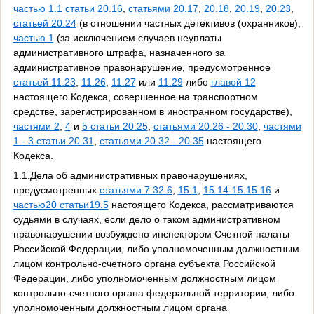
частью 1.1 статьи 20.16
,
статьями 20.17
,
20.18
,
20.19
,
20.23
,
статьей 20.24
(в отношении частных детективов (охранников),
частью 1
(за исключением случаев неуплаты
административного штрафа, назначенного за
административное правонарушение, предусмотренное
статьей 11.23
,
11.26
,
11.27
или
11.29
либо
главой 12
настоящего Кодекса, совершенное на транспортном
средстве, зарегистрированном в иностранном государстве),
частями 2
,
4
и
5 статьи 20.25
,
статьями 20.26 - 20.30
,
частями
1 - 3 статьи 20.31
,
статьями 20.32 - 20.35
настоящего
Кодекса.
1.1.Дела об административных правонарушениях,
предусмотренных
статьями 7.32.6
,
15.1
,
15.14-15.15.16
и
частью20 статьи19.5
настоящего Кодекса, рассматриваются
судьями в случаях, если дело о таком административном
правонарушении возбуждено инспектором Счетной палаты
Российской Федерации, либо уполномоченным должностным
лицом контрольно-счетного органа субъекта Российской
Федерации, либо уполномоченным должностным лицом
контрольно-счетного органа федеральной территории, либо
уполномоченным должностным лицом органа