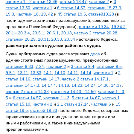
частями 1 - 2 статьи 13.46
,
статьей 13.47
,
частями 2
и
3
статьи 13.50
,
частями 1
и
6 статьи 14.57
,
статьями 15.27.3
,
19.3
,
частями 18
,
19
,
42
и
45 статьи 19.5
,
статьей19.28
(в
части административных правонарушений, совершенных за
пределами Российской Федерации),
статьями 19.34
,
19.34.2
,
20.1 - 20.3.4
,
20.5.1
,
20.6.1
,
20.18
,
частью 2 статьи 20.28
,
статьями 20.29
,
20.31
,
20.33
,
20.34
настоящего Кодекса,
рассматриваются судьями районных судов.
Судьи арбитражных судов рассматривают
дела
об
административных правонарушениях, предусмотренных
статьями 6.33
,
7.24
,
частями 2
и
3 статьи 9.4
,
статьями 9.5
,
9.5.1
,
13.11
,
13.33
,
14.1
,
14.10
,
14.11
,
14.14
,
частями 1
и
2
статьи 14.16
,
статьей 14.17
,
частью 2 статьи 14.17.1
,
статьями 14.17.3
,
14.17.4
,
14.18
,
14.23
,
14.27
,
14.36
,
14.37
,
частью 2 статьи 14.38
,
статьями 14.43 - 14.50
,
частями 1 - 3
,
5
и
6 статьи 14.57
,
частями 1 - 3
,
5 статьи 14.67
,
частью 1
статьи 15.10
,
частями 2
и
2.1 статьи 17.14
,
частями 6
и
15
статьи 19.5
,
статьей 19.33
настоящего Кодекса, совершенных
юридическими лицами и их должностными лицами или
иными работниками, а также индивидуальными
предпринимателями.