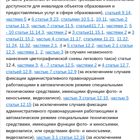
доступности для инвалидов объектов образования и
предоставляемых услуг в сфере образования),
статьей 9.14
,
частями 5
и
6 статьи 9.23
,
статьями 10.5.1
,
10.11
,
частью 2
статьи 11.3
,
частью 7 статьи 11.5
,
статьей11.7.1
,
частями 2
,
5
- 10 статьи 11.14.3
,
частями 2
и
3 статьи11.15.1
,
частями 2
и
3
статьи11.15.2
,
частью 4 статьи 11.17
,
статьями 11.21
,
11.22
,
11.24
,
11.32
,
частями 2.1
,
4
и
5 статьи 12.2
,
частью 2.1 статьи
12.3
,
частями 1
,
2
,
частью 3
(в случаях незаконного
нанесения цветографической схемы легкового такси) статьи
12.4,
частями 3
,
4 - 7 статьи 12.5
,
частями 2
и
4 статьи 12.7
,
статьей 12.8
,
частью 7 статьи 12.9
(за исключением случаев
фиксации административного правонарушения
работающими в автоматическом режиме специальными
техническими средствами, имеющими функции фото- и
киносъемки, видеозаписи),
частью 3 статьи 12.10
,
частью 5
статьи 12.15
(за исключением случаев фиксации
административного правонарушения работающими в
автоматическом режиме специальными техническими
средствами, имеющими функции фото- и киносъемки,
видеозаписи, или средствами фото- и киносъемки,
видеозаписи),
частью 3.1 статьи 12.16
(за исключением