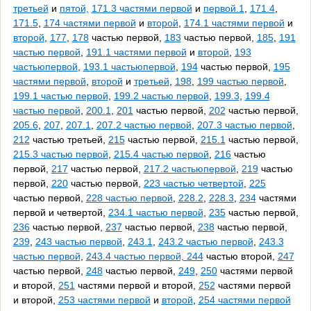
третьей
и
пятой,
171.3 частями первой
и
первой.1
,
171.4
,
171.5
,
174 частями первой
и
второй
,
174.1 частями первой
и
второй
,
177
,
178
частью первой,
183
частью первой,
185
,
191
частью первой
,
191.1 частями первой
и
второй
,
193
частьюпервой
,
193.1 частьюпервой
,
194
частью первой,
195
частями первой
,
второй
и
третьей
,
198
,
199 частью первой
,
199.1 частью первой
,
199.2 частью первой
,
199.3
,
199.4
частью первой
,
200.1
,
201
частью первой,
202
частью первой,
205.6
,
207
,
207.1
,
207.2 частью первой
,
207.3 частью первой
,
212
частью третьей,
215
частью первой,
215.1
частью первой,
215.3 частью первой
,
215.4 частью первой
,
216
частью
первой,
217
частью первой,
217.2 частьюпервой
,
219
частью
первой,
220
частью первой,
223 частью четвертой
,
225
частью первой,
228 частью первой
,
228.2
,
228.3
,
234
частями
первой и четвертой,
234.1 частью первой
,
235
частью первой,
236
частью первой,
237
частью первой,
238
частью первой,
239
,
243 частью первой
,
243.1
,
243.2 частью первой
,
243.3
частью первой
,
243.4 частью первой,
244
частью второй,
247
частью первой,
248
частью первой,
249
,
250
частями первой
и второй,
251
частями первой и второй,
252
частями первой
и второй,
253 частями первой
и
второй
,
254 частями первой