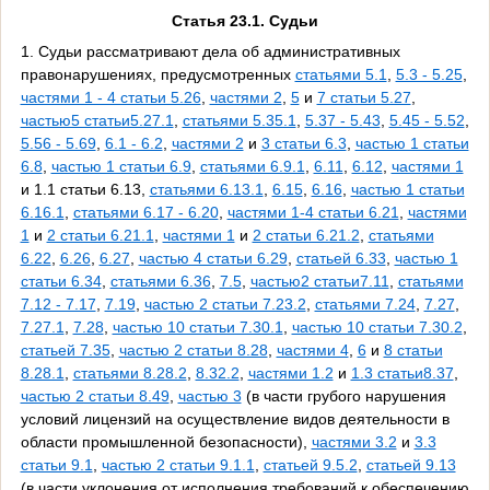
Статья 23.1. Судьи
1. Судьи рассматривают дела об административных
правонарушениях, предусмотренных
статьями 5.1
,
5.3 - 5.25
,
частями 1 - 4 статьи 5.26
,
частями 2
,
5
и
7 статьи 5.27
,
частью5 статьи5.27.1
,
статьями 5.35.1
,
5.37 - 5.43
,
5.45 - 5.52
,
5.56 - 5.69
,
6.1 - 6.2
,
частями 2
и
3 статьи 6.3
,
частью 1 статьи
6.8
,
частью 1 статьи 6.9
,
статьями 6.9.1
,
6.11
,
6.12
,
частями 1
и 1.1 статьи 6.13,
статьями 6.13.1
,
6.15
,
6.16
,
частью 1 статьи
6.16.1
,
статьями 6.17 - 6.20
,
частями 1-4 статьи 6.21
,
частями
1
и
2 статьи 6.21.1
,
частями 1
и
2 статьи 6.21.2
,
статьями
6.22
,
6.26
,
6.27
,
частью 4 статьи 6.29
,
статьей 6.33
,
частью 1
статьи 6.34
,
статьями 6.36
,
7.5
,
частью2 статьи7.11
,
статьями
7.12 - 7.17
,
7.19
,
частью 2 статьи 7.23.2
,
статьями 7.24
,
7.27
,
7.27.1
,
7.28
,
частью 10 статьи 7.30.1
,
частью 10 статьи 7.30.2
,
статьей 7.35
,
частью 2 статьи 8.28
,
частями 4
,
6
и
8 статьи
8.28.1
,
статьями 8.28.2
,
8.32.2
,
частями 1.2
и
1.3 статьи8.37
,
частью 2 статьи 8.49
,
частью 3
(в части грубого нарушения
условий лицензий на осуществление видов деятельности в
области промышленной безопасности),
частями 3.2
и
3.3
статьи 9.1
,
частью 2 статьи 9.1.1
,
статьей 9.5.2
,
статьей 9.13
(в части уклонения от исполнения требований к обеспечению