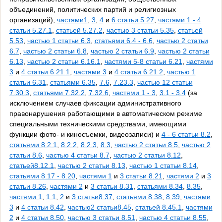
объединений, политических партий и религиозных
организаций),
частями1
,
3
,
4
и
6 статьи 5.27
,
частями 1 - 4
статьи 5.27.1
,
статьей 5.27.2
,
частью 3 статьи 5.35
,
статьей
5.53
,
частью 1 статьи 6.3
,
статьями 6.4 - 6.6
,
частью 2 статьи
6.7
,
частью 2 статьи 6.8
,
частью 2 статьи 6.9
,
частью 2 статьи
6.13
,
частью 2 статьи 6.16.1
,
частями 5-8 статьи 6.21
,
частями
3
и
4 статьи 6.21.1
,
частями 3
и
4 статьи 6.21.2
,
частью 1
статьи 6.31
,
статьями 6.35
,
7.6
,
7.23.3
,
частью 12 статьи
7.30.3
,
статьями 7.32.2
,
7.32.6
,
частями 1 - 3
,
3.1 - 3.4
(за
исключением случаев фиксации административного
правонарушения работающими в автоматическом режиме
специальными техническими средствами, имеющими
функции фото- и киносъемки, видеозаписи) и
4 - 6 статьи 8.2
,
статьями 8.2.1
,
8.2.2
,
8.2.3
,
8.3
,
частью 2 статьи 8.5
,
частью 2
статьи 8.6
,
частью 4 статьи 8.7
,
частью 2 статьи 8.12
,
статьей8.12.1
,
частью 2 статьи 8.13
,
частью 1 статьи 8.14
,
статьями 8.17 - 8.20
,
частями 1
и
3 статьи 8.21
,
частями 2
и
3
статьи 8.26
,
частями 2
и
3 статьи 8.31
,
статьями 8.34
,
8.35
,
частями 1
,
1.1
,
2
и
3 статьи8.37
,
статьями 8.38
,
8.39
,
частями
3
и
4 статьи 8.42
,
частью2 статьи8.45
,
статьей 8.45.1
,
частями
2
и
4 статьи 8.50
,
частью 3 статьи 8.51
,
частью 4 статьи 8.55
,