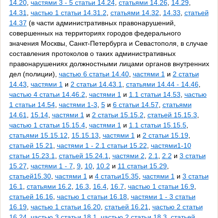
14.20
,
частями 3 - 5 статьи 14.24
,
статьями 14.26
,
14.29
,
14.31
,
частью 1 статьи 14.31.2
,
статьями 14.32
,
14.33
,
статьей
14.37
(в части административных правонарушений,
совершенных на территориях городов федерального
значения Москвы, Санкт-Петербурга и Севастополя, в случае
составления протоколов о таких административных
правонарушениях должностными лицами органов внутренних
дел (полиции),
частью 6 статьи 14.40
,
частями 1
и
2 статьи
14.43
,
частями 1
и
2 статьи 14.43.1
,
статьями 14.44 - 14.46
,
частью 4 статьи 14.46.2
,
частями 1
и
1.1 статьи 14.53
,
частью
1 статьи 14.54
,
частями 1-3
,
5
и
6 статьи 14.57
,
статьями
14.61
,
15.14
,
частями 1
и
2 статьи 15.15.2
,
статьей 15.15.3
,
частью 1 статьи 15.15.4
,
частями 1
и
1.1 статьи 15.15.5
,
статьями 15.15.12
,
15.15.13
,
частями 1
и
2 статьи 15.19
,
статьей 15.21
,
частями 1 - 2.1 статьи 15.22
,
частями1-10
статьи 15.23.1
,
статьей 15.24.1
,
частями 2
,
2.1
,
2.2
и
3 статьи
15.27
,
частями 1 - 7
,
9
,
10
,
10.2
и
11 статьи 15.29
,
статьей15.30
,
частями 1
и
4 статьи15.35
,
частями 1
и
3 статьи
16.1
,
статьями 16.2
,
16.3
,
16.4
,
16.7
,
частью 1 статьи 16.9
,
статьей 16.16
,
частью 1 статьи 16.18
,
частями 1 - 3 статьи
16.19
,
частью 1 статьи 16.20
,
статьей 16.21
,
частью 2 статьи
16.24
,
частью 3 статьи 18.1
,
частью 2 статьи 18.3
,
статьей