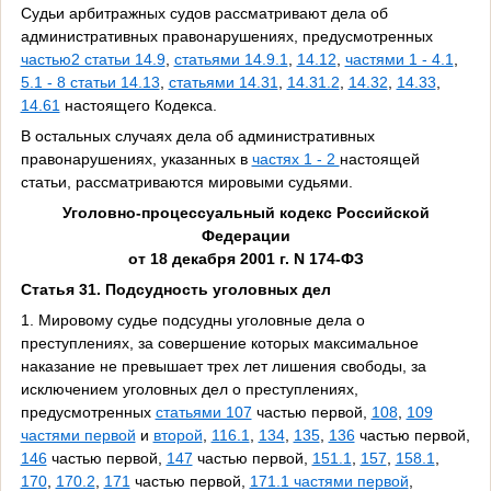
Судьи арбитражных судов рассматривают дела об
административных правонарушениях, предусмотренных
частью2 статьи 14.9
,
статьями 14.9.1
,
14.12
,
частями 1 - 4.1
,
5.1 - 8 статьи 14.13
,
статьями 14.31
,
14.31.2
,
14.32
,
14.33
,
14.61
настоящего Кодекса.
В остальных случаях дела об административных
правонарушениях, указанных в
частях 1 - 2
настоящей
статьи, рассматриваются мировыми судьями.
Уголовно-процессуальный кодекс Российской
Федерации
от 18 декабря 2001 г. N 174-ФЗ
Статья 31. Подсудность уголовных дел
1. Мировому судье подсудны уголовные дела о
преступлениях, за совершение которых максимальное
наказание не превышает трех лет лишения свободы, за
исключением уголовных дел о преступлениях,
предусмотренных
статьями 107
частью первой,
108
,
109
частями первой
и
второй
,
116.1
,
134
,
135
,
136
частью первой,
146
частью первой,
147
частью первой,
151.1
,
157
,
158.1
,
170
,
170.2
,
171
частью первой,
171.1 частями первой
,