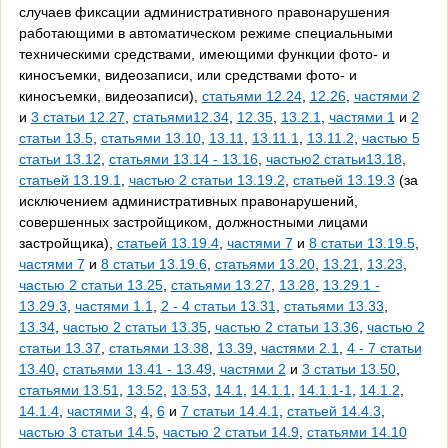
случаев фиксации административного правонарушения
работающими в автоматическом режиме специальными
техническими средствами, имеющими функции фото- и
киносъемки, видеозаписи, или средствами фото- и
киносъемки, видеозаписи),
статьями 12.24
,
12.26
,
частями 2
и
3 статьи 12.27
,
статьями12.34
,
12.35
,
13.2.1
,
частями 1
и
2
статьи 13.5
,
статьями 13.10
,
13.11
,
13.11.1
,
13.11.2
,
частью 5
статьи 13.12
,
статьями 13.14 - 13.16
,
частью2 статьи13.18
,
статьей 13.19.1
,
частью 2 статьи 13.19.2
,
статьей 13.19.3
(за
исключением административных правонарушений,
совершенных застройщиком, должностными лицами
застройщика),
статьей 13.19.4
,
частями 7
и
8 статьи 13.19.5
,
частями 7
и
8 статьи 13.19.6
,
статьями 13.20
,
13.21
,
13.23
,
частью 2 статьи 13.25
,
статьями 13.27
,
13.28
,
13.29.1 -
13.29.3
,
частями 1.1
,
2 - 4 статьи 13.31
,
статьями 13.33
,
13.34
,
частью 2 статьи 13.35
,
частью 2 статьи 13.36
,
частью 2
статьи 13.37
,
статьями 13.38
,
13.39
,
частями 2.1
,
4 - 7 статьи
13.40
,
статьями 13.41 - 13.49
,
частями 2
и
3 статьи 13.50
,
статьями 13.51
,
13.52
,
13.53
,
14.1
,
14.1.1
,
14.1.1-1
,
14.1.2
,
14.1.4
,
частями 3
,
4
,
6
и
7 статьи 14.4.1
,
статьей 14.4.3
,
частью 3 статьи 14.5
,
частью 2 статьи 14.9
,
статьями 14.10