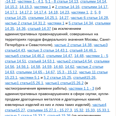
-14.12
,
частями 1 - 4.1
,
5.1 - 8 статьи 14.13
,
статьями 14.14
,
14.15.2
,
14.15.3
,
частями 1
и
2 статьи 14.16
,
статьями 14.17
,
14.17.1
,
14.17.2
,
14.17.4
,
14.18
,
14.23
,
частями 1
,
2
,
5
,
8
статьи 14.25
,
статьями 14.25.1
,
14.27
,
частью 6 статьи 14.28
,
частью 2 статьи 14.31.2
,
частями 1
и
5 статьи 14.34
,
статьями
14.35
,
14.36
,
статьей 14.37
(за исключением
административных правонарушений, совершенных на
территориях городов федерального значения Москвы, Санкт-
Петербурга и Севастополя),
частью 2 статьи 14.38
,
частью3
статьи14.43
,
частью 3 статьи 14.43.1
,
статьей 14.46.1
,
частью5 статьи 14.46.2
,
статьями 14.47
,
14.48
,
частями 1 - 5
статьи 14.51
,
статьей 14.53.1
,
частью2 статьи14.54
,
статьями
14.56
,
14.56.1
,
14.58
,
14.59
,
14.60
,
14.62
,
частью 2 статьи
14.63
,
статьями 14.65 - 14.67
,
15.3 - 15.12
,
частью 11 статьи
15.23.1
,
частями 5.1
и
5.2 статьи 15.25
,
статьей15.26
,
частью1 статьи15.26.1
,
частью1 статьи15.26.2
(в
частиограничения времени работы),
частями 1.1 - 3
(об
административных правонарушениях в сфере скупки, купли-
продажи драгоценных металлов и драгоценных камней,
ювелирных изделий из них и лома таких изделий),
частью4
статьи15.27
,
статьями 15.27.1 - 15.27.3
,
15.32
,
15.33
,
15.33.1
,
частью 1 статьи 15.33.2
,
статьей 15.36
(за исключением